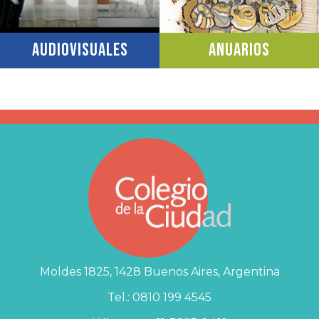
Audiovisuales
Anuarios
Moldes 1825, 1428 Buenos Aires, Argentina
Tel.: 0810 199 4545