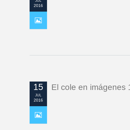
JUL
2016
15
El cole en imágenes 
JUL
2016