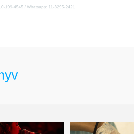
0810-199-4545 / Whatsapp: 11-3295-2421
myv