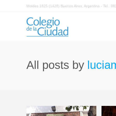
Moldes 1825 (1428) Buenos Aires, Argentina - Tel.: 
All posts by
lucia