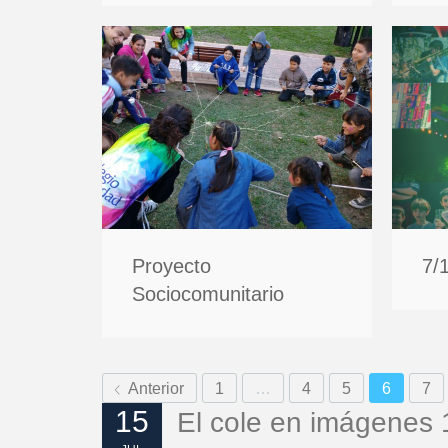
Proyecto
7/1
Sociocomunitario
Anterior
1
…
4
5
6
7
15
El cole en imágenes 