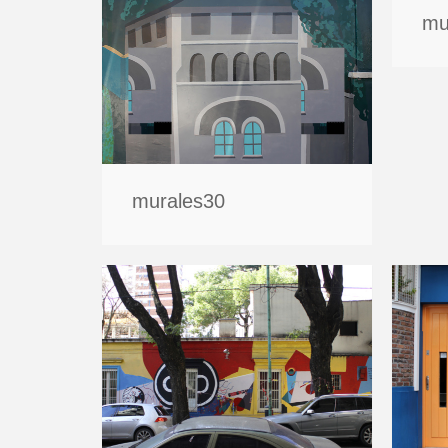
mu
murales30