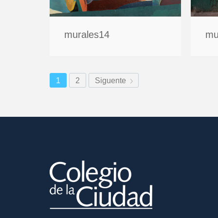
murales14
mu
1
2
Siguente