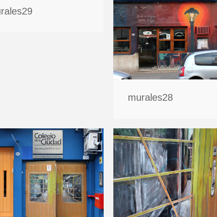
rales29
murales28