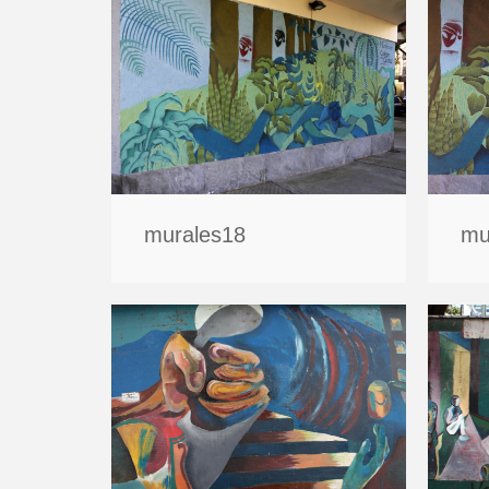
murales18
mu