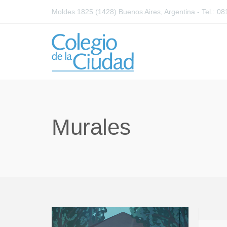
Moldes 1825 (1428) Buenos Aires, Argentina - Tel.: 
Murales