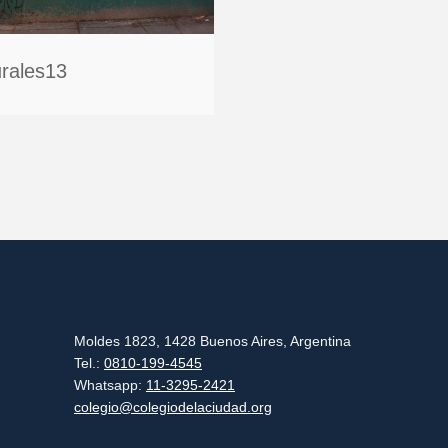
rales13
Moldes 1823, 1428 Buenos Aires, Argentina
Tel.:
0810-199-4545
Whatsapp:
11-3295-2421
colegio@colegiodelaciudad.org