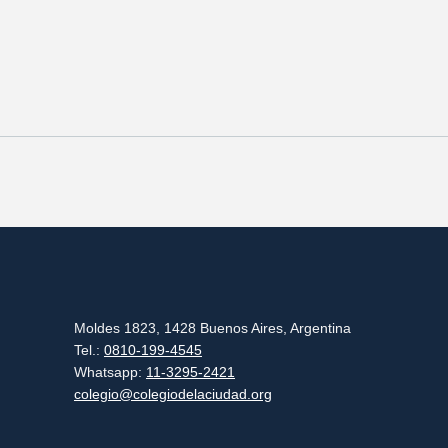
Moldes 1823, 1428 Buenos Aires, Argentina
Tel.:
0810-199-4545
Whatsapp:
11-3295-2421
colegio@colegiodelaciudad.org