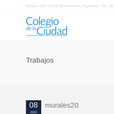
Moldes 1825 (1428) Buenos Aires, Argentina - Tel.: 
Trabajos
08
murales20
AGO