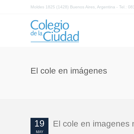
Moldes 1825 (1428) Buenos Aires, Argentina - Tel.: 
El cole en imágenes
19
El cole en imagenes
MAY