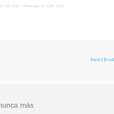
0810-199-4545 / Whatsapp: 11-3295-2421
Inicio
|
El co
 nunca más